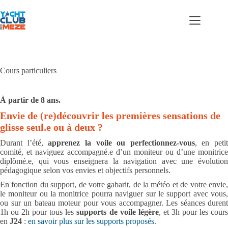
Passer
au
contenu
Cours particuliers
À partir de 8 ans.
Envie de (re)découvrir les premières sensations de
glisse seul.e ou à deux ?
Durant l’été,
apprenez la voile ou perfectionnez-vous
, en petit
comité, et naviguez accompagné.e d’un moniteur ou d’une monitrice
diplômé.e, qui vous enseignera la navigation avec une évolution
pédagogique selon vos envies et objectifs personnels.
En fonction du support, de votre gabarit, de la météo et de votre envie,
le moniteur ou la monitrice pourra naviguer sur le support avec vous,
ou sur un bateau moteur pour vous accompagner. Les séances durent
1h ou 2h pour tous les
supports de voile légère
, et 3h pour les cour
en
J24
:
en savoir plus sur les supports proposés
.